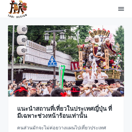
บทความ
S
S
S
k
k
k
i
i
i
T
รับ
ทำ
a
p
p
p
ทัวร์
b
จอง
t
t
t
i
โรงแรม
o
o
o
รถ
D
บัส
e
p
m
f
รถ
s
เช่า
r
a
o
i
และ
จัดหา
i
i
o
g
ไกด์
n
ท่อง
m
n
t
ถื่น
a
c
e
ประเทศ
ญี่ปุ่น
r
o
r
y
n
n
t
a
e
แนะนำสถานที่เที่ยวในประเทศญี่ปุ่น ที่
v
n
มีเฉพาะช่วงหน้าร้อนเท่านั้น
i
t
คนส่วนมักจะไม่ค่อยวางแผนไปเที่ยวประเทศ
g