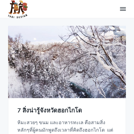
ออนเซน
S
S
S
k
k
k
i
i
i
T
รับ
ทำ
a
p
p
p
ทัวร์
b
จอง
t
t
t
i
โรงแรม
o
o
o
รถ
D
บัส
e
p
m
f
รถ
s
เช่า
r
a
o
i
และ
จัดหา
i
i
o
g
ไกด์
n
ท่อง
m
n
t
ถื่น
a
c
e
ประเทศ
ญี่ปุ่น
r
o
r
y
n
n
t
a
e
7 สิ่งน่ารู้จังหวัดฮอกไกโด
v
n
หิมะสวยๆ ขนม และอาหารทะเล คือสามสิ่ง
i
t
หลักๆที่ผู้คนมักพูดถึงเวลาที่คิดถึงฮอกไกโด แต่
g